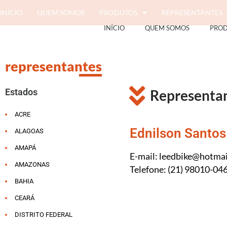
INÍCIO
QUEM SOMOS
PRODUTOS
REPRESENTANTES
INÍCIO
QUEM SOMOS
PRO
representantes
Representa
Estados
ACRE
Ednilson Santos
ALAGOAS
AMAPÁ
E-mail: leedbike@hotma
AMAZONAS
Telefone: (21) 98010-04
BAHIA
CEARÁ
DISTRITO FEDERAL