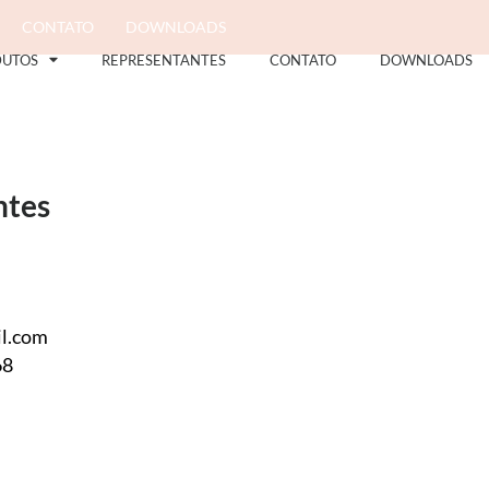
CONTATO
DOWNLOADS
DUTOS
REPRESENTANTES
CONTATO
DOWNLOADS
ntes
il.com
68